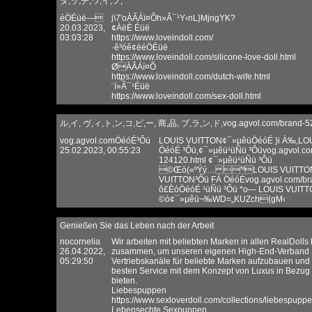
ダ,ッ,チ,ワ,イ,フ,
éÖÉüë—
j\7'oÀÃÁï¤Õh»Ã¯¹Y‹nL}MjngYK?
20.03.2023,
¢ÀëÈ Éüë
03:03:28
https://www.loveindoll.com/
·ê³óê¢ëéÖÉüë
https://www.loveindoll.com/silicone-love-doll.html
ØÀÃÁï¤Õ
https://www.loveindoll.com/dutch-wife.html
¨í»Ã¯¹Éüë
https://www.loveindoll.com/sex-doll.html
ル,イ, ヴ,ィ,ト,ン,コ,ピ,ー, 商,品, ブ,ラ,ン,ド,vog.agvol.com/brand-52
vog.agvol.comÖéóÉ³Ôü
LOUIS VUITTON¢¯»µêüÖéóÉ }i À‰,LO
25.02.2023, 00:55:23
ÖéóÉ ³Ôü,¢¯»µêü¹üÑü ³Ôüvog.agvol.co
124120.html ¢¯»µêü¹üÑü ³Ôü
©Œò(«ºÝý… 'ºLOUIS VUITTON
VUITTON³Ôü FÁ ÖéóÉvog.agvol.com/bra
ô£ÈóÖéóÉ ¹üÑü ³Ôü *o— LOUIS VUIT
©ò¢¯»µêü¬‰WD=„KUZch(gM‹
Genießen Sie das Leben nach der Arbeit
nocornelia
Wir arbeiten mit beliebten Marken in allen RealDoll
26.04.2022,
zusammen, um unseren eigenen High-End-Verband z
05:29:50
Vertriebskanäle für beliebte Marken aufzubauen und 
besten Service mit dem Konzept von Luxus in Bezug 
bieten.
Liebespuppen
https://www.sexloverdoll.com/collections/liebespupp
Lebensechte Sexpuppen