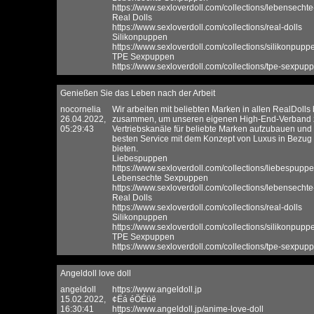
https://www.sexloverdoll.com/collections/lebensech
Real Dolls
https://www.sexloverdoll.com/collections/real-dolls
Silikonpuppen
https://www.sexloverdoll.com/collections/silikonpupp
TPE Sexpuppen
https://www.sexloverdoll.com/collections/tpe-sexpu
Genießen Sie das Leben nach der Arbeit
nocornelia
Wir arbeiten mit beliebten Marken in allen RealDoll
26.04.2022,
zusammen, um unseren eigenen High-End-Verband z
05:29:43
Vertriebskanäle für beliebte Marken aufzubauen und 
besten Service mit dem Konzept von Luxus in Bezug 
bieten.
Liebespuppen
https://www.sexloverdoll.com/collections/liebespupp
Lebensechte Sexpuppen
https://www.sexloverdoll.com/collections/lebensech
Real Dolls
https://www.sexloverdoll.com/collections/real-dolls
Silikonpuppen
https://www.sexloverdoll.com/collections/silikonpupp
TPE Sexpuppen
https://www.sexloverdoll.com/collections/tpe-sexpu
Angeldoll love doll
angeldoll
https://www.angeldoll.jp
15.02.2022,
¢Ëá éÖÉüë
16:30:41
https://www.angeldoll.jp/anime-love-doll