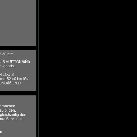
-c0.html
UIS VUITTON¹üÑü
m/goods-
 LOUIS
nd-52-c0.htmlë¤
TONÖéóÉ ³Ôü
s branchen
u bilden,
gleichzeitig den
auf Service zu
en