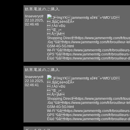
妨,害,電,波,の,ご,購,入,
linaeveryofr
’JHgYK jammermfg xô¥¢¯»¹WfO`UD
22.10.2025,
 JÌjâÇëé¤óÊÃ×
02:46:46
 ƒÄò’«Ðü
 *Œ_¡<
 ÅjM
Shopping Directhttps://www.jammermfg.com/fr/tous-
:/ûq¨³ûâhttps://www.jammermfg.com/fr/brouilleur-t
GSM-4G-5G.html
Wi-Fi¨³ûâhttps://www.jammermfg.com/fr/brouilleurs-
GPS¨³ûâhttps://www.jammermfg.com/fr/brouilleurs
Éíüó¨³ûâhttps://www.jammermfg.com/fr/brouilleur-
妨,害,電,波,の,ご,購,入,
linaeveryofr
’JHgYK jammermfg xô¥¢¯»¹WfO`UD
22.10.2025,
 JÌjâÇëé¤óÊÃ×
02:46:41
 ƒÄò’«Ðü
 *Œ_¡<
 ÅjM
Shopping Directhttps://www.jammermfg.com/fr/tous-
:/ûq¨³ûâhttps://www.jammermfg.com/fr/brouilleur-t
GSM-4G-5G.html
Wi-Fi¨³ûâhttps://www.jammermfg.com/fr/brouilleurs-
GPS¨³ûâhttps://www.jammermfg.com/fr/brouilleurs
Éíüó¨³ûâhttps://www.jammermfg.com/fr/brouilleur-