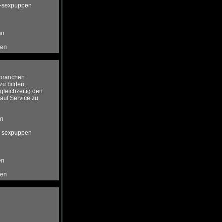
te-sexpuppen
en
ppen
s branchen
u bilden,
gleichzeitig den
auf Service zu
en
te-sexpuppen
en
ppen