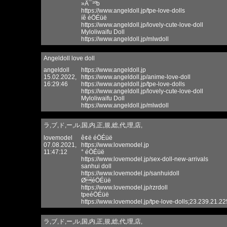
»Ã¯¹ºb
https://www.angeldoll.jp/tpe-love-dolls
íê éÖÉüë
https://www.angeldoll.jp/lovely-cute-love-doll
Myloliwaifu Doll
https://www.angeldoll.jp/mlwdoll
Angeldoll love doll
angeldoll
https://www.angeldoll.jp
15.02.2022,
https://www.angeldoll.jp/anime-love-doll
16:29:46
https://www.angeldoll.jp/tpe-love-dolls
https://www.angeldoll.jp/lovely-cute-love-doll
Myloliwaifu Doll
https://www.angeldoll.jp/mlwdoll
ラ,ブ,ド,ー,ル,国,内,正,規,総,代,理,店,
lovemodel
ê¢ë éÖÉüë
07.08.2021,
https://www.lovemodel.jp
11:47:12
° éÖÉüë
https://www.lovemodel.jp/sex-doll-new-arrivals
sanhui doll
https://www.lovemodel.jp/sanhuidoll
ØéÖÉüë
https://www.lovemodel.jp/rzrdoll
tpeéÖÉüë
https://www.lovemodel.jp/tpe-love-dolls;23.239.21.
ラ,ブ,ド,ー,ル,国,内,正,規,総,代,理,店,