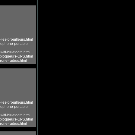
les-brouilleurs.html
elephone-portable-
wifi-bluetooth.html
-bloqueurs-GPS.html
drone-radios.html
les-brouilleurs.html
elephone-portable-
wifi-bluetooth.html
-bloqueurs-GPS.html
drone-radios.html