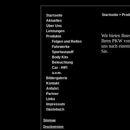
Startseite
>
Prod
Startseite
Aktuelles
Über Uns
Leistungen
Wir bieten Ihne
Produkte
Ihren PKW von 
Felgen und Reifen
uns nach einem
Fahrwerke
Sie.
Sportauspuff
Body Kits
Beleuchtung
Car - HIFI
u.v.m.
Bildergalerie
Kontakt
Anfahrt
Partner
Links
Impressum
Gästebuch
Sitemap
Druckversion